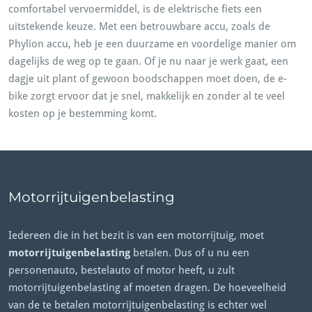
comfortabel vervoermiddel, is de elektrische fiets een
uitstekende keuze. Met een betrouwbare accu, zoals de
Phylion accu, heb je een duurzame en voordelige manier om
dagelijks de weg op te gaan. Of je nu naar je werk gaat, een
dagje uit plant of gewoon boodschappen moet doen, de e-
bike zorgt ervoor dat je snel, makkelijk en zonder al te veel
kosten op je bestemming komt.
Motorrijtuigenbelasting
Iedereen die in het bezit is van een motorrijtuig, moet
motorrijtuigenbelasting
betalen. Dus of u nu een
personenauto, bestelauto of motor heeft, u zult
motorrijtuigenbelasting af moeten dragen. De hoeveelheid
van de te betalen motorrijtuigenbelasting is echter wel