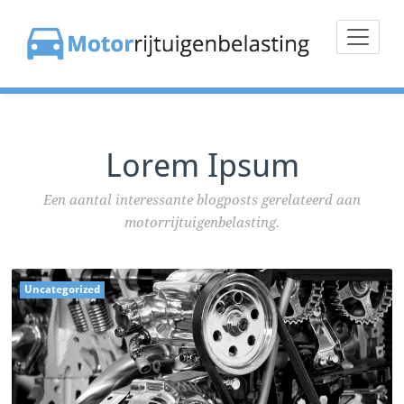
Doorgaan
naar
inhoud
Lorem Ipsum
Een aantal interessante blogposts gerelateerd aan
motorrijtuigenbelasting.
Uncategorized